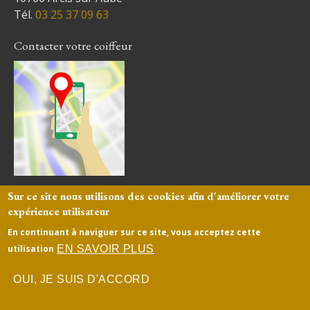
Tél.
03 25 37 09 63
Contacter votre coiffeur
Sur ce site nous utilisons des cookies afin d'améliorer votre
expérience utilisateur
Mentions légales
-
site web coiffeur créé
par
www.byen.site
En continuant à naviguer sur ce site, vous acceptez cette
EN SAVOIR PLUS
utilisation
OUI, JE SUIS D'ACCORD