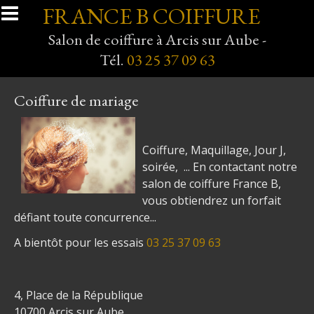
Aller au contenu principal
FRANCE B COIFFURE
Salon de coiffure à Arcis sur Aube -
Tél.
03 25 37 09 63
Coiffure de mariage
Coiffure, Maquillage, Jour J,
soirée, ... En contactant notre
salon de coiffure France B,
vous obtiendrez un forfait
défiant toute concurrence...
A bientôt pour les essais
03 25 37 09 63
4, Place de la République
10700 Arcis sur Aube